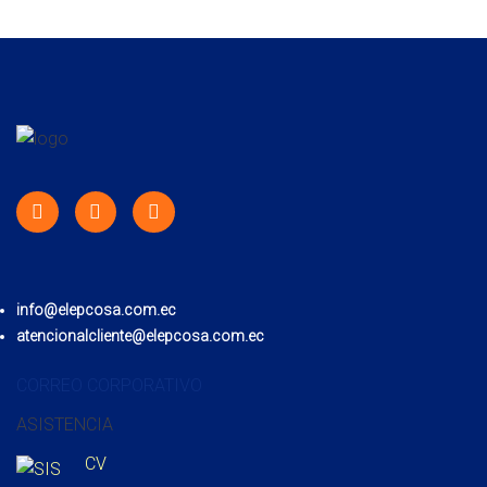
info@elepcosa.com.ec
atencionalcliente@elepcosa.com.ec
CORREO CORPORATIVO
ASISTENCIA
CV