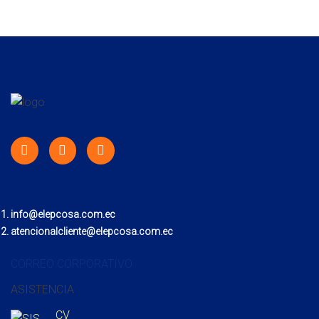
info@elepcosa.com.ec
atencionalcliente@elepcosa.com.ec
CORREO CORPORATIVO
ASISTENCIA
CV