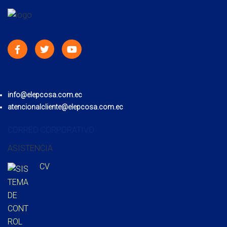
info@elepcosa.com.ec
atencionalcliente@elepcosa.com.ec
CORREO CORPORATIVO
ASISTENCIA
CV