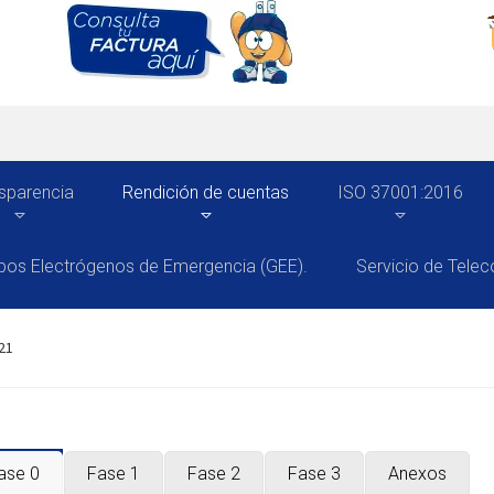
sparencia
Rendición de cuentas
ISO 37001:2016
pos Electrógenos de Emergencia (GEE).
Servicio de Tele
21
ase 0
Fase 1
Fase 2
Fase 3
Anexos