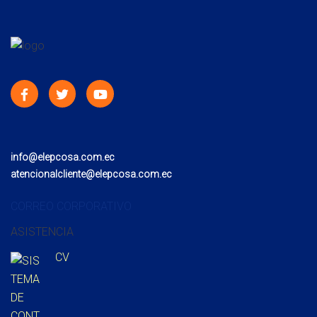
info@elepcosa.com.ec
atencionalcliente@elepcosa.com.ec
CORREO CORPORATIVO
ASISTENCIA
CV