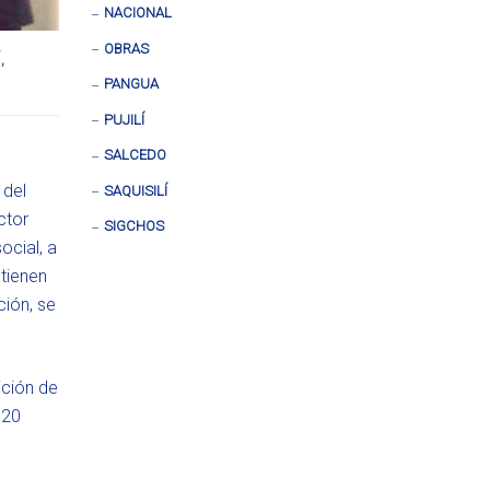
NACIONAL
OBRAS
Í
,
PANGUA
PUJILÍ
SALCEDO
 del
SAQUISILÍ
ctor
SIGCHOS
ocial, a
 tienen
ción, se
ición de
120