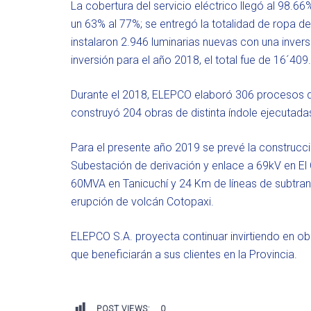
La cobertura del servicio eléctrico llegó al 98.6
un 63% al 77%; se entregó la totalidad de ropa de
instalaron 2.946 luminarias nuevas con una inver
inversión para el año 2018, el total fue de 16´409
Durante el 2018, ELEPCO elaboró 306 procesos d
construyó 204 obras de distinta índole ejecutadas
Para el presente año 2019 se prevé la construcc
Subestación de derivación y enlace a 69kV en El
60MVA en Tanicuchí y 24 Km de líneas de subtrans
erupción de volcán Cotopaxi.
ELEPCO S.A. proyecta continuar invirtiendo en obr
que beneficiarán a sus clientes en la Provincia.
POST VIEWS:
0