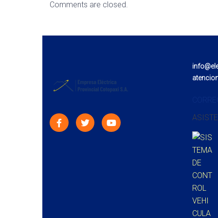
Comments are closed.
info@el
atencio
CORRE
ASISTE