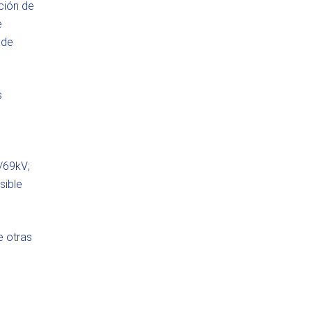
ación de
e
 de
s
/69kV;
sible
e otras