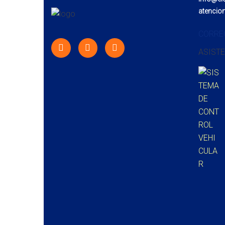
atencio
CORRE
ASISTE