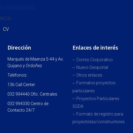
O CORPORATIVO
NCIA
CV
Dirección
Enlaces de interés
Marqués de Maenza 5-44 y Av.
Correo Corporativo
Quijano y Ordoñez
Nuevo Geoportal
Teléfonos:
Otros enlaces
Formatos proyectos
136 Call Center
particulares
032 994440 Ofic. Centrales
Proyectos Particulares
032 994330 Centro de
SGDA
Contacto 24/7
Formato de registro para
proyectistas/constructores