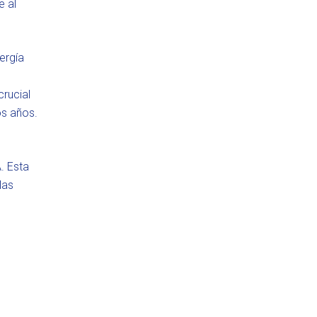
e al
ergía
rucial
os años.
. Esta
las