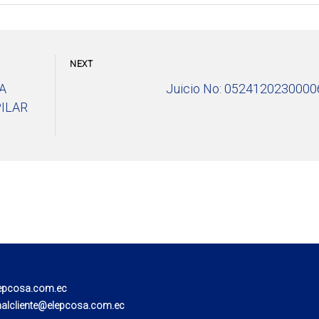
NEXT
A
Juicio No: 0524120230000
ILAR
epcosa.com.ec
nalcliente@elepcosa.com.ec