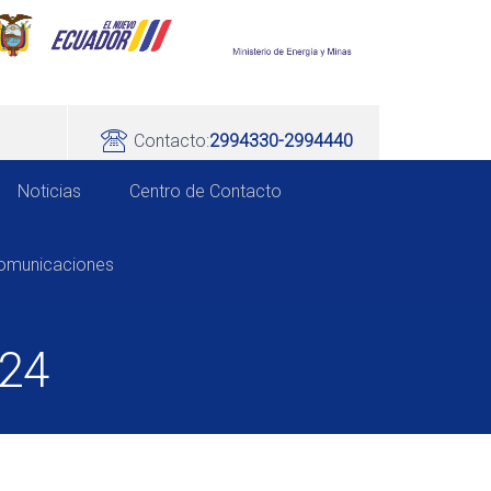
Contacto:
2994330-2994440
Noticias
Centro de Contacto
comunicaciones
024