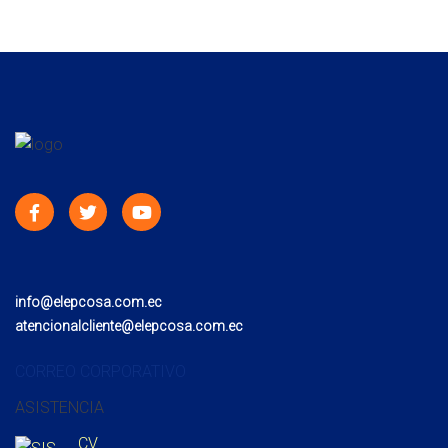
info@elepcosa.com.ec
atencionalcliente@elepcosa.com.ec
CORREO CORPORATIVO
ASISTENCIA
CV