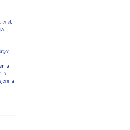
ional,
la
argo”.
en la
 la
jore la