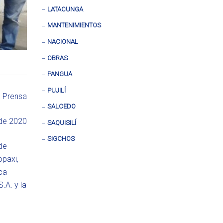
LATACUNGA
MANTENIMIENTOS
NACIONAL
OBRAS
PANGUA
PUJILÍ
e Prensa
SALCEDO
de 2020
SAQUISILÍ
SIGCHOS
de
paxi,
ca
.A. y la