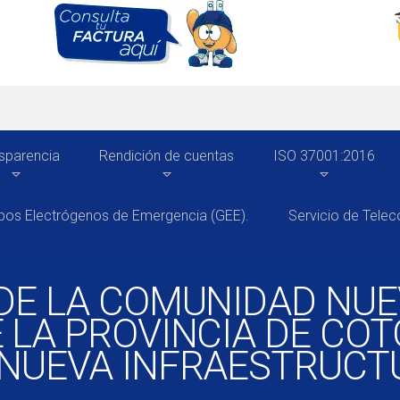
sparencia
Rendición de cuentas
ISO 37001:2016
pos Electrógenos de Emergencia (GEE).
Servicio de Tele
 DE LA COMUNIDAD NU
 LA PROVINCIA DE COT
 NUEVA INFRAESTRUCT