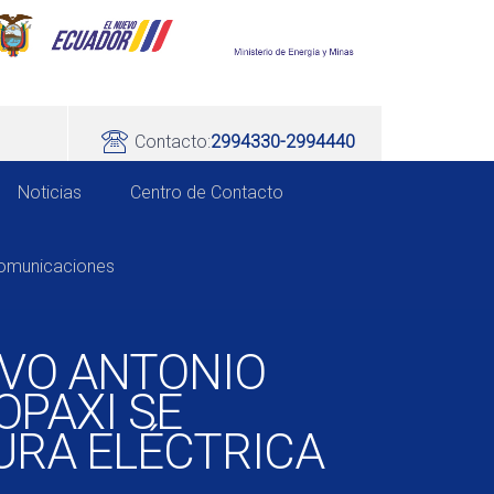
Contacto:
2994330-2994440
Noticias
Centro de Contacto
comunicaciones
EVO ANTONIO
OPAXI SE
URA ELÉCTRICA