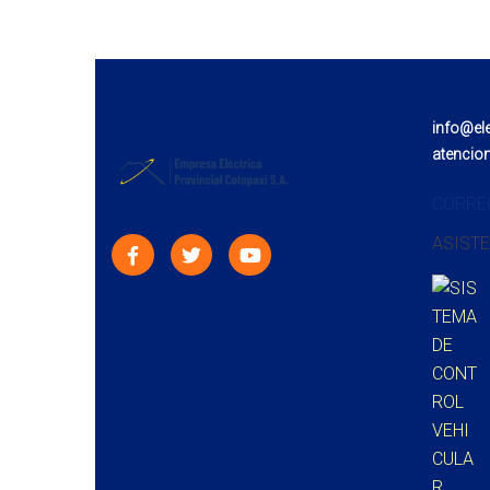
info@el
atencio
CORRE
ASISTE