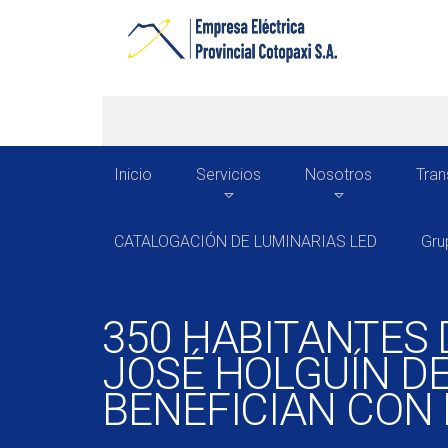
Inicio
Servicios
Nosotros
Tran
CATALOGACIÓN DE LUMINARIAS LED
Gru
350 HABITANTES
JOSÉ HOLGUÍN DE
BENEFICIAN CON