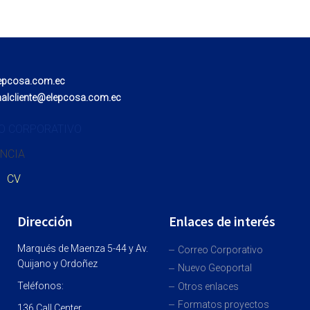
epcosa.com.ec
nalcliente@elepcosa.com.ec
O CORPORATIVO
NCIA
CV
Dirección
Enlaces de interés
Marqués de Maenza 5-44 y Av.
Correo Corporativo
Quijano y Ordoñez
Nuevo Geoportal
Teléfonos:
Otros enlaces
Formatos proyectos
136 Call Center