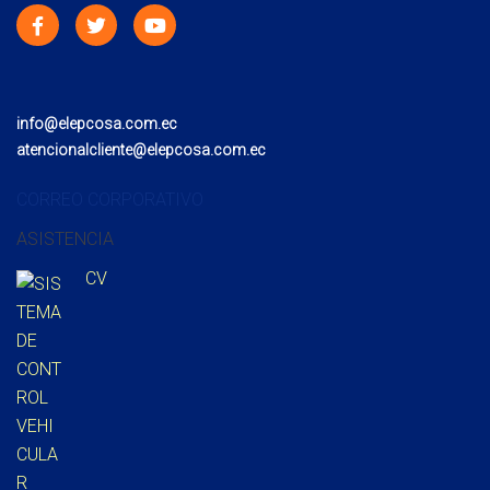
info@elepcosa.com.ec
atencionalcliente@elepcosa.com.ec
CORREO CORPORATIVO
ASISTENCIA
CV