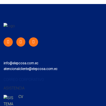
info@elepcosa.com.ec
atencionalcliente@elepcosa.com.ec
CORREO CORPORATIVO
ASISTENCIA
CV