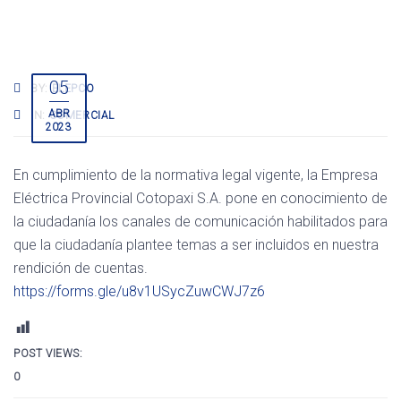
05
BY:
ELEPCO
ABR
IN:
COMERCIAL
2023
En cumplimiento de la normativa legal vigente, la Empresa
Eléctrica Provincial Cotopaxi S.A. pone en conocimiento de
la ciudadanía los canales de comunicación habilitados para
que la ciudadanía plantee temas a ser incluidos en nuestra
rendición de cuentas.
https://forms.gle/u8v1USycZuwCWJ7z6
POST VIEWS:
0