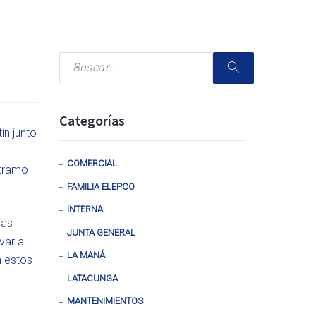
Categorías
ín junto
COMERCIAL
 tramo
FAMILIA ELEPCO
INTERNA
eas
JUNTA GENERAL
var a
LA MANÁ
n estos
LATACUNGA
MANTENIMIENTOS