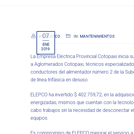
07
BY:
ELEPCO
IN:
MANTENIMIENTOS
ENE
2019
La Empresa Eléctrica Provincial Cotopaxi inicia s
a Aglomerados Cotopaxi, técnicos especializados
conductores del alimentador número 2 de la Subes
de línea trifásica en desuso.
ELEPCO ha invertido $ 402.759,72, en la adquisici
energizadas; mismos que cuentan con la tecnologí
cabo trabajos sin la necesidad de desconectar el 
equipos.
Es compromiso de ELEPCO mejorar el servicio a s