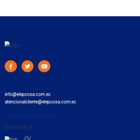
info@elepcosa.com.ec
atencionalcliente@elepcosa.com.ec
CORREO CORPORATIVO
ASISTENCIA
CV