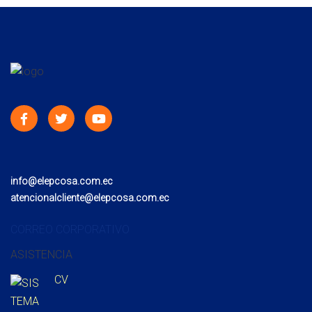
info@elepcosa.com.ec
atencionalcliente@elepcosa.com.ec
CORREO CORPORATIVO
ASISTENCIA
CV