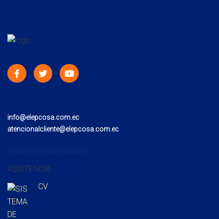
info@elepcosa.com.ec
atencionalcliente@elepcosa.com.ec
CORREO CORPORATIVO
ASISTENCIA
CV