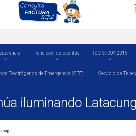
sparencia
Rendición de cuentas
ISO 37001:2016
pos Electrógenos de Emergencia (GEE).
Servicio de Tele
núa iluminando Latacun
tacunga