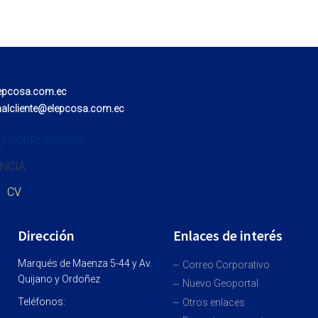
epcosa.com.ec
nalcliente@elepcosa.com.ec
O CORPORATIVO
NCIA
CV
Dirección
Enlaces de interés
Marqués de Maenza 5-44 y Av.
Correo Corporativo
Quijano y Ordoñez
Nuevo Geoportal
Teléfonos:
Otros enlaces