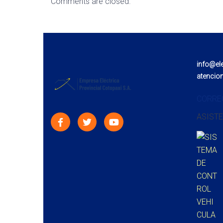
Comments are closed.
info@el
atencio
CORRE
ASISTE