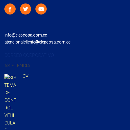
info@elepcosa.com.ec
atencionalcliente@elepcosa.com.ec
CORREO CORPORATIVO
ASISTENCIA
CV