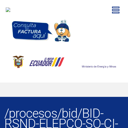
/procesos/bid/BID-
RSND-ELEPCO-SO-CI-