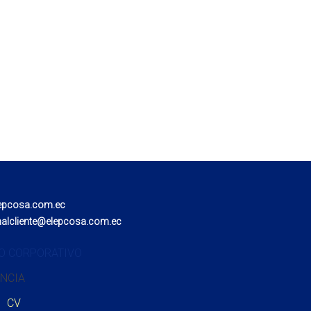
epcosa.com.ec
nalcliente@elepcosa.com.ec
O CORPORATIVO
NCIA
CV