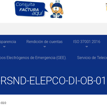
sparencia
Rendición de cuentas
ISO 37001:2016
pos Electrógenos de Emergencia (GEE).
Servicio de Tele
D-RSND-ELEPCO-DI-OB-0
-010