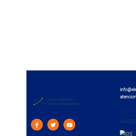
info@el
atencio
CORRE
ASISTE