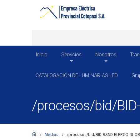
Inicio
Servicios
Nosotros
Tran
CATALOGACIÓN DE LUMINARIAS LED
Gru
/procesos/bid/BI
Medios
/procesos/bid/BID-RSND-ELEPCO-DI-OB