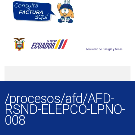
/procesos/afd/AFD-
RSND-ELEPCO-LPNO-
008