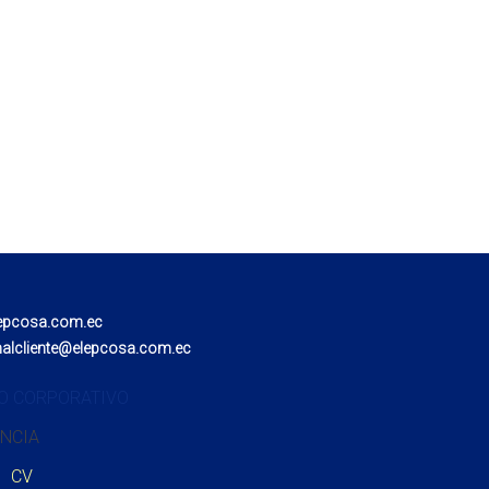
epcosa.com.ec
nalcliente@elepcosa.com.ec
O CORPORATIVO
NCIA
CV