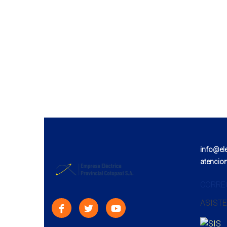
info@el
atencio
CORRE
ASISTE