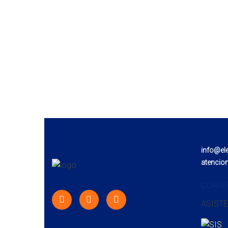
info@el
atencio
CORRE
ASISTE