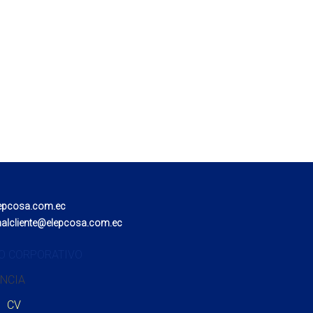
epcosa.com.ec
nalcliente@elepcosa.com.ec
O CORPORATIVO
NCIA
CV